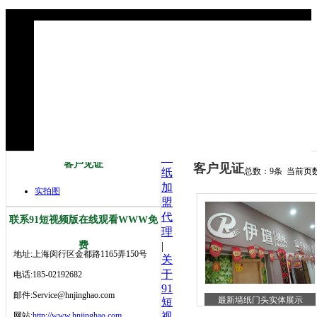
墙
客户见证
客户见证
纸
总数：9条 当前页数
加
实拍图
盟
代
联系91短视频版在线观看WWW免
理
费
|
地址:上海闵行区金都路1165弄150号
关
于
电话:185-02192682
91
邮件:Service@hnjinghao.com
最新墙纸门头实体展示
短
网站:
http://www.hnjinghao.com
视