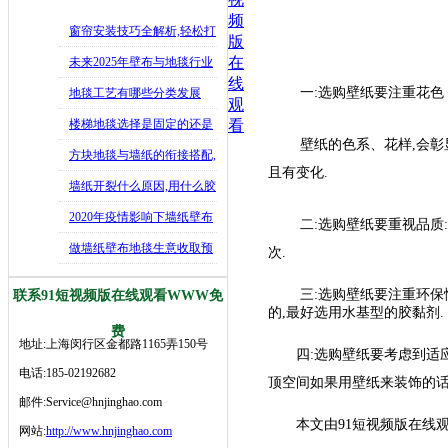
频
窗帘安装技巧全解析,轻松打
版
造舒适
在
未来2025年壁布与地毯行业
线
发展
一:选购壁纸要注重花色
地毯工艺有哪些分类发展
观
史,202
楼梯地毯选择是固定的还是
看
壁纸的色系、花样,会
可移动好
方块地毯与墙纸的衔接搭配,
且有变化.
如何让
墙纸开裂什么原因,用什么胶
水修补
2020年疫情影响下墙纸壁布
二:选购壁纸要重视品质:选购
生意
做墙纸壁布地毯生意收取预
次.
付款是行
三:选购壁纸要注重环保性
联系91短视频版在线观看WWW免
的,最好选用水基型的胶黏剂.
费
地址:上海闵行区金都路1165弄150号
四:选购壁纸要考虑到适应性
电话:185-02192682
顶空间如果用壁纸来装饰的话
邮件:Service@hnjinghao.com
本文由91短视频版在线观看
网站:
http://www.hnjinghao.com