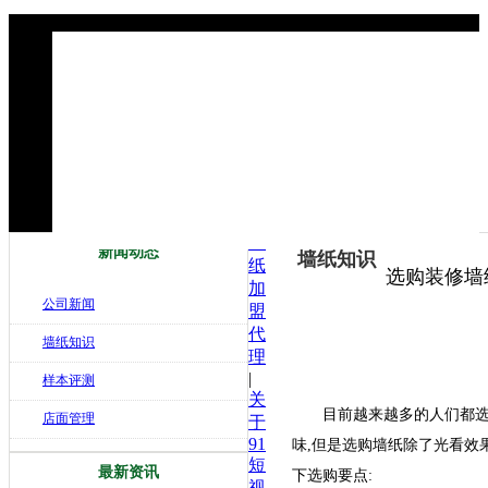
墙
新闻动态
墙纸知识
纸
选购装修墙
加
公司新闻
盟
代
墙纸知识
理
|
样本评测
关
目前越来越多的人们都选择
店面管理
于
91
味,但是选购墙纸除了光看效
短
最新资讯
下选购要点:
视