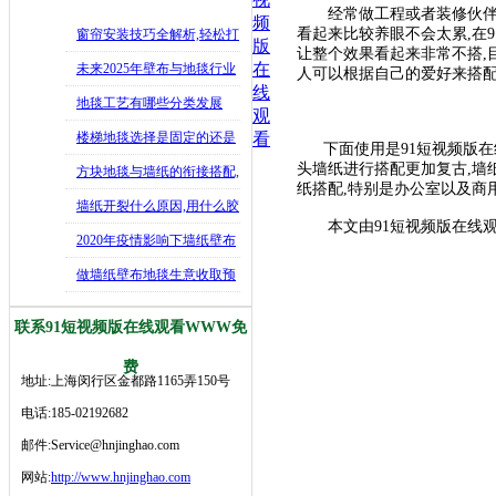
经常做工程或者装修伙伴们,
频
看起来比较养眼不会太累,在
窗帘安装技巧全解析,轻松打
版
让整个效果看起来非常不搭,
造舒适
在
未来2025年壁布与地毯行业
人可以根据自己的爱好来搭配
线
发展
地毯工艺有哪些分类发展
观
史,202
楼梯地毯选择是固定的还是
看
下面使用是91短视频版在线
头墙纸进行搭配更加复古,墙
可移动好
方块地毯与墙纸的衔接搭配,
纸搭配,特别是办公室以及商
如何让
墙纸开裂什么原因,用什么胶
本文由91短视频版在线观看
水修补
2020年疫情影响下墙纸壁布
生意
做墙纸壁布地毯生意收取预
付款是行
联系91短视频版在线观看WWW免
费
地址:上海闵行区金都路1165弄150号
电话:185-02192682
邮件:Service@hnjinghao.com
网站:
http://www.hnjinghao.com