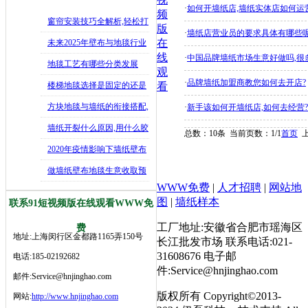
·
如何开墙纸店,墙纸实体店如何运
频
窗帘安装技巧全解析,轻松打
版
·
墙纸店营业员的要求具体有哪些呢
造舒适
在
未来2025年壁布与地毯行业
线
·
中国品牌墙纸市场生意好做吗,很多
发展
地毯工艺有哪些分类发展
观
·
品牌墙纸加盟商教您如何去开店?
史,202
楼梯地毯选择是固定的还是
看
可移动好
方块地毯与墙纸的衔接搭配,
·
新手该如何开墙纸店,如何去经营?
如何让
墙纸开裂什么原因,用什么胶
总数：10条 当前页数：
1
/1
首页
水修补
2020年疫情影响下墙纸壁布
生意
做墙纸壁布地毯生意收取预
WWW免费
|
人才招聘
|
网站地
付款是行
图
|
墙纸样本
联系91短视频版在线观看WWW免
工厂地址:安徽省合肥市瑶海区
费
地址:上海闵行区金都路1165弄150号
长江批发市场 联系电话:021-
31608676 电子邮
电话:185-02192682
件:Service@hnjinghao.com
邮件:Service@hnjinghao.com
版权所有 Copyright©2013-
网站:
http://www.hnjinghao.com