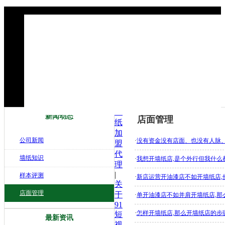
墙
新闻动态
店面管理
纸
加
公司新闻
·
没有资金没有店面、也没有人脉
盟
代
墙纸知识
·
我想开墙纸店,是个外行但我什么都
理
|
样本评测
·
新店运营开油漆店不如开墙纸店,
关
店面管理
于
·
单开油漆店不如并肩开墙纸店,那
91
·
怎样开墙纸店,那么开墙纸店的步
短
最新资讯
视