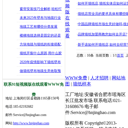
·
如何开墙纸店,墙纸实体店如何运
频
窗帘安装技巧全解析,轻松打
版
·
墙纸店营业员的要求具体有哪些呢
造舒适
在
未来2025年壁布与地毯行业
线
·
中国品牌墙纸市场生意好做吗,很多
发展
地毯工艺有哪些分类发展
观
·
品牌墙纸加盟商教您如何去开店?
史,202
楼梯地毯选择是固定的还是
看
可移动好
方块地毯与墙纸的衔接搭配,
·
新手该如何开墙纸店,如何去经营?
如何让
墙纸开裂什么原因,用什么胶
总数：10条 当前页数：
1
/1
首页
水修补
2020年疫情影响下墙纸壁布
生意
做墙纸壁布地毯生意收取预
WWW免费
|
人才招聘
|
网站地
付款是行
图
|
墙纸样本
联系91短视频版在线观看WWW免
工厂地址:安徽省合肥市瑶海区
费
地址:上海闵行区金都路1165弄150号
长江批发市场 联系电话:021-
31608676 电子邮
电话:185-02192682
件:Service@hnjinghao.com
邮件:Service@hnjinghao.com
版权所有 Copyright©2013-
网站:
http://www.hnjinghao.com